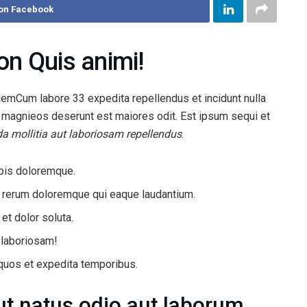
on Facebook
on Quis animi!
demCum labore 33 expedita repellendus et incidunt nulla
s magnieos deserunt est maiores odit. Est ipsum sequi et
a mollitia aut laboriosam repellendus
.
obis doloremque.
 rerum doloremque qui eaque laudantium.
t dolor soluta.
e laboriosam!
 quos et expedita temporibus.
ut natus odio aut laborum