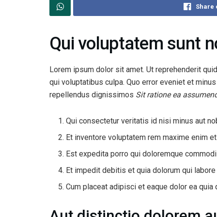
Share 
Qui voluptatem sunt n
Lorem ipsum dolor sit amet. Ut reprehenderit qui
qui voluptatibus culpa. Quo error eveniet et minu
repellendus dignissimos
Sit ratione ea assumend
Qui consectetur veritatis id nisi minus aut n
Et inventore voluptatem rem maxime enim et
Est expedita porro qui doloremque commodi e
Et impedit debitis et quia dolorum qui labor
Cum placeat adipisci et eaque dolor ea quia
Aut distinctio dolorem a