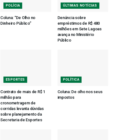
POLÍCIA
ÚLTIMAS NOTÍCIAS
Coluna: “De Olho no
Denúncia sobre
Dinheiro Público”
empréstimos de R$ 480
milhões em Sete Lagoas
avança no Ministério
Público
ESPORTES
POLÍTICA
Contrato de mais de R$ 1
Coluna: De olho nos seus
milhão para
impostos
cronometragem de
corridas levanta dúvidas
sobre planejamento da
Secretaria de Esportes