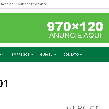
a Redação
Política de Privacidade
O
EMPREGOS
GUIA SL
CONTATO
01
1
0
0