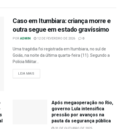
Caso em Itumbiara: criança morre e
outra segue em estado gravíssimo
POR
ADMIN
12 DE FEVEREIRO DE 2026
0
Uma tragédia foi registrada em Itumbiara, no sul de
Goiás, na noite da última quarta-feira (11). Segundo a
Polícia Militar...
LEIA MAIS
o
Após megaoperação no Rio,
-
governo Lula intensifica
s
pressão por avanços na
al
pauta da segurança pública
31 DE OUTUBRO DE 2025