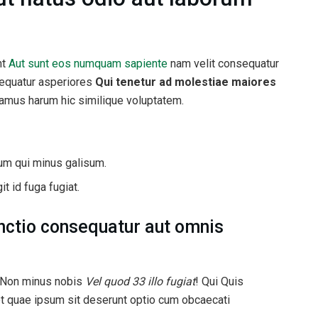
nt
Aut sunt eos numquam sapiente
nam velit consequatur
sequatur asperiores
Qui tenetur ad molestiae maiores
amus harum hic similique voluptatem.
um qui minus galisum.
it id fuga fugiat.
nctio consequatur aut omnis
 Non minus nobis
Vel quod 33 illo fugiat
! Qui Quis
t quae ipsum sit deserunt optio cum obcaecati