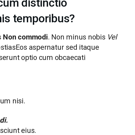
cum distinctio
is temporibus?
s
Non commodi
. Non minus nobis
Vel
estiasEos aspernatur sed itaque
serunt optio cum obcaecati
um nisi.
di.
sciunt eius.