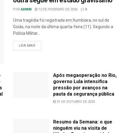
outra segue em estado gravíssimo
POR
ADMIN
12 DE FEVEREIRO DE 2026
0
Uma tragédia foi registrada em Itumbiara, no sul de
Goiás, na noite da última quarta-feira (11). Segundo a
Polícia Militar...
LEIA MAIS
o
Após megaoperação no Rio,
-
governo Lula intensifica
s
pressão por avanços na
al
pauta da segurança pública
31 DE OUTUBRO DE 2025
Resumo da Semana: o que
ninguém viu na visita de