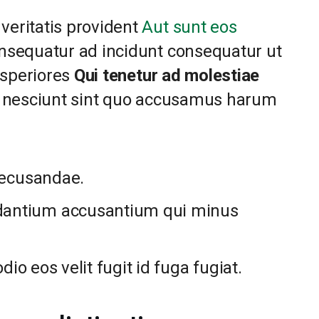
eritatis provident
Aut sunt eos
nsequatur ad incidunt consequatur ut
asperiores
Qui tenetur ad molestiae
 nesciunt sint quo accusamus harum
 recusandae.
dantium accusantium qui minus
odio eos velit fugit id fuga fugiat.