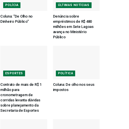
POLÍCIA
ÚLTIMAS NOTÍCIAS
Coluna: “De Olho no
Denúncia sobre
Dinheiro Público”
empréstimos de R$ 480
milhões em Sete Lagoas
avança no Ministério
Público
ESPORTES
POLÍTICA
Contrato de mais de R$ 1
Coluna: De olho nos seus
milhão para
impostos
cronometragem de
corridas levanta dúvidas
sobre planejamento da
Secretaria de Esportes