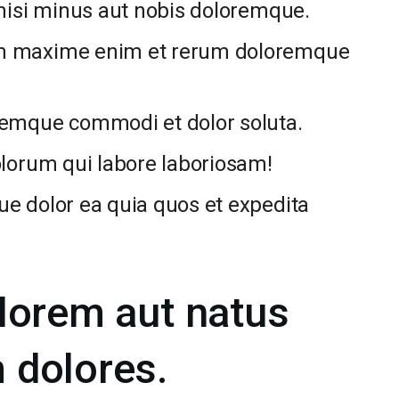
d nisi minus aut nobis doloremque.
em maxime enim et rerum doloremque
oremque commodi et dolor soluta.
dolorum qui labore laboriosam!
ue dolor ea quia quos et expedita
olorem aut natus
 dolores.