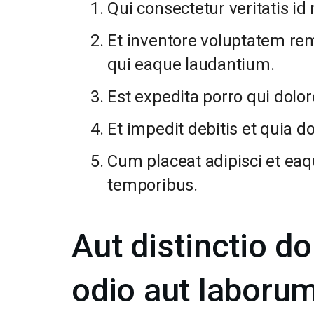
Qui consectetur veritatis i
Et inventore voluptatem r
qui eaque laudantium.
Est expedita porro qui dol
Et impedit debitis et quia 
Cum placeat adipisci et eaq
temporibus.
Aut distinctio d
odio aut laborum