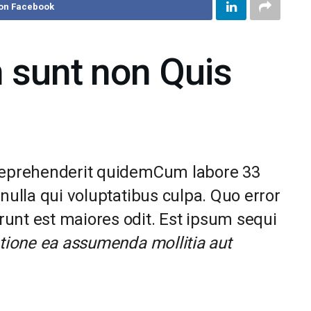
on Facebook
 sunt non Quis
 reprehenderit quidemCum labore 33
nulla qui voluptatibus culpa. Quo error
unt est maiores odit. Est ipsum sequi
atione ea assumenda mollitia aut