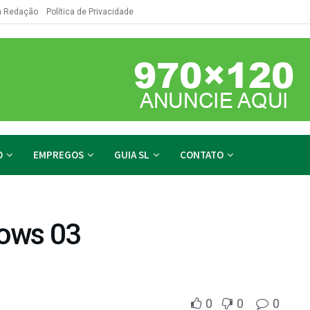
a Redação
Política de Privacidade
O
EMPREGOS
GUIA SL
CONTATO
hows 03
0
0
0