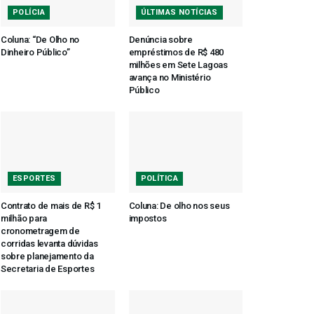
POLÍCIA
ÚLTIMAS NOTÍCIAS
Coluna: “De Olho no
Denúncia sobre
Dinheiro Público”
empréstimos de R$ 480
milhões em Sete Lagoas
avança no Ministério
Público
ESPORTES
POLÍTICA
Contrato de mais de R$ 1
Coluna: De olho nos seus
milhão para
impostos
cronometragem de
corridas levanta dúvidas
sobre planejamento da
Secretaria de Esportes