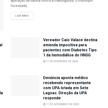
aplicação da vacina contra a chikungunya. O município
foi incluído...
LEIA MAIS
a
Vereador Caio Valace destina
al
emenda impositiva para
pacientes com Diabetes Tipo
1 da hemodiálise do HNSG
11 DE FEVEREIRO DE 2026
Denúncia aponta médico
recebendo representante
com UPA lotada em Sete
da
Lagoas. Direção da UPA
responde
11 DE NOVEMBRO DE 2025