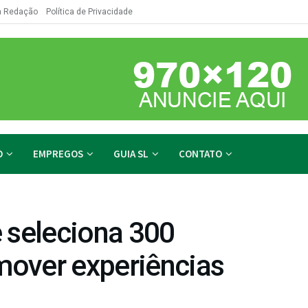
a Redação
Política de Privacidade
O
EMPREGOS
GUIA SL
CONTATO
 seleciona 300
omover experiências