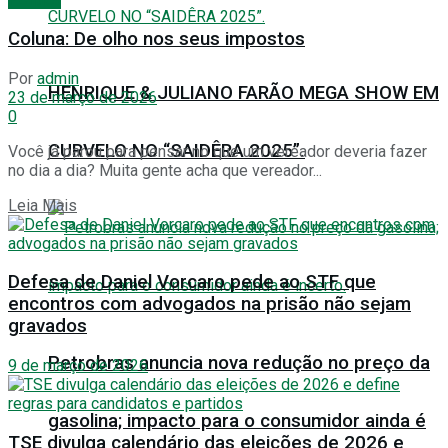
Coluna: De olho nos seus impostos
Por
admin
HENRIQUE & JULIANO FARÃO MEGA SHOW EM
23 de março de 2026
0
CURVELO NO “SAIDÊRA 2025”.
Você já parou para pensar no que um vereador deveria fazer
no dia a dia? Muita gente acha que vereador...
Leia Mais
Defesa de Daniel Vorcaro pede ao STF que
encontros com advogados na prisão não sejam
gravados
Petrobras anuncia nova redução no preço da
9 de março de 2026
gasolina; impacto para o consumidor ainda é
TSE divulga calendário das eleições de 2026 e