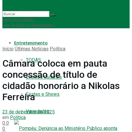
Empregos
Sem Resultado
Ver Todos os Resultados
Eleição Municipal
Entretenimento
Início
Últimas Notícias
Política
TODAS
Câmara coloca em pauta
concessão de título de
Eventos Culturais
cidadão honorário a Nikolas
Festas e Shows
Ferreira
Variedades
23 de dezembro de 2025
em
Política
0
0
0