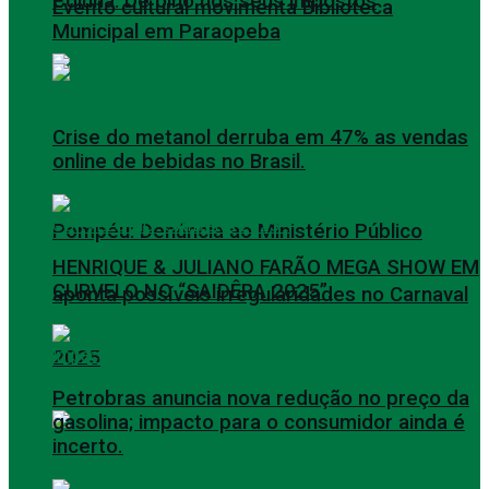
Coluna: De olho nos seus impostos
Evento cultural movimenta Biblioteca
Municipal em Paraopeba
Crise do metanol derruba em 47% as vendas
online de bebidas no Brasil.
Pompéu: Denúncia ao Ministério Público
HENRIQUE & JULIANO FARÃO MEGA SHOW EM
CURVELO NO “SAIDÊRA 2025”.
aponta possíveis irregularidades no Carnaval
2025
Petrobras anuncia nova redução no preço da
gasolina; impacto para o consumidor ainda é
incerto.