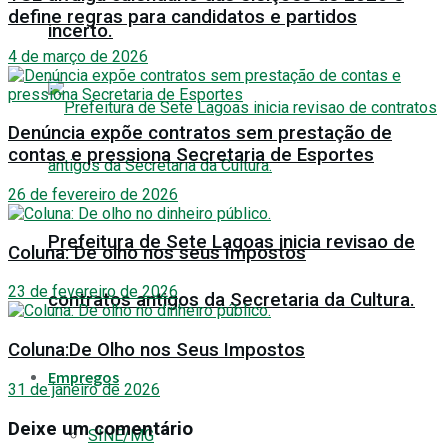
define regras para candidatos e partidos
incerto.
4 de março de 2026
Denúncia expõe contratos sem prestação de
contas e pressiona Secretaria de Esportes
26 de fevereiro de 2026
Prefeitura de Sete Lagoas inicia revisao de
Coluna: De olho nos seus Impostos
23 de fevereiro de 2026
contratos antigos da Secretaria da Cultura.
Coluna:De Olho nos Seus Impostos
Empregos
31 de janeiro de 2026
Deixe um comentário
SINE/MG