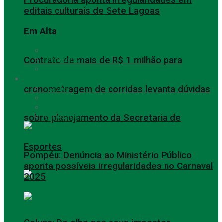
editais culturais de Sete Lagoas
Em Alta
Política
Contrato de mais de R$ 1 milhão para
Empregos
Eleição Municipal
Entretenimento
cronometragem de corridas levanta dúvidas
TODAS
Eventos Culturais
Festas e Shows
Variedades
sobre planejamento da Secretaria de
Esportes
Pompéu: Denúncia ao Ministério Público
aponta possíveis irregularidades no Carnaval
2025