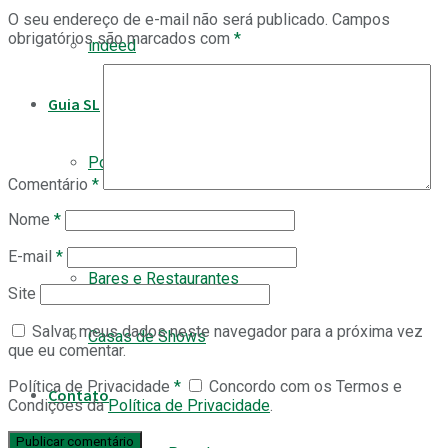
O seu endereço de e-mail não será publicado.
Campos
obrigatórios são marcados com
*
indeed
Guia SL
Pontos Turísticos
Comentário
*
Nome
*
Hotéis e Pousadas
E-mail
*
Bares e Restaurantes
Site
Salvar meus dados neste navegador para a próxima vez
Casas de Shows
que eu comentar.
Política de Privacidade
*
Concordo com os Termos e
Contato
Condições da
Política de Privacidade
.