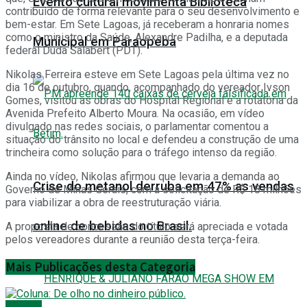
Evento cultural movimenta Biblioteca
contribuído de forma relevante para o seu desenvolvimento e
bem-estar. Em Sete Lagoas, já receberam a honraria nomes
como o ministro da Saúde, Alexandre Padilha, e a deputada
Municipal em Paraopeba
federal Duda Salabert (PDT).
Nikolas Ferreira esteve em Sete Lagoas pela última vez no
dia 16 de outubro, quando, acompanhado do vereador Ivson
Gomes, visitou as obras do Hospital Regional e a rotatória da
Avenida Prefeito Alberto Moura. Na ocasião, em vídeo
divulgado nas redes sociais, o parlamentar comentou a
situação do trânsito no local e defendeu a construção de uma
trincheira como solução para o tráfego intenso da região.
Ainda no vídeo, Nikolas afirmou que levaria a demanda ao
Crise do metanol derruba em 47% as vendas
Governo de Minas Gerais, com a solicitação de R$ 18 milhões
para viabilizar a obra de reestruturação viária.
online de bebidas no Brasil.
A proposta de concessão do título será apreciada e votada
pelos vereadores durante a reunião desta terça-feira.
Mais
Publicações desta Categoria
Política