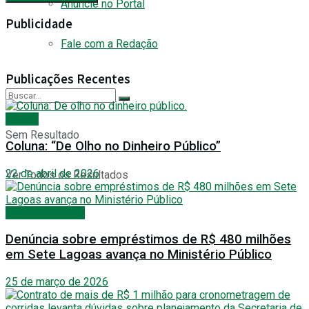
Anuncie no Portal
Publicidade
Fale com a Redação
Publicações Recentes
Polícia
Sem Resultado
Coluna: “De Olho no Dinheiro Público”
22 de abril de 2026
Ver Todos os Resultados
Últimas Notícias
Denúncia sobre empréstimos de R$ 480 milhões
em Sete Lagoas avança no Ministério Público
25 de março de 2026