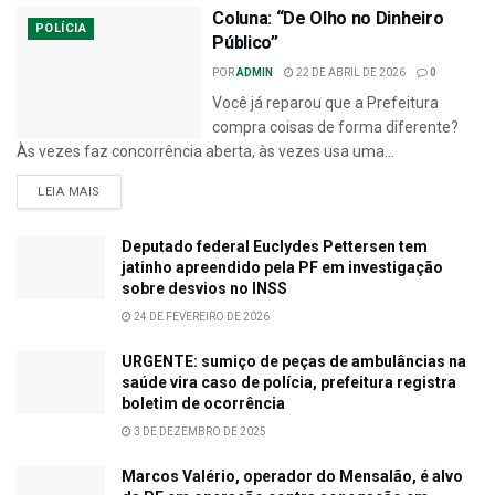
Coluna: “De Olho no Dinheiro
POLÍCIA
Público”
POR
ADMIN
22 DE ABRIL DE 2026
0
Você já reparou que a Prefeitura
compra coisas de forma diferente?
Às vezes faz concorrência aberta, às vezes usa uma...
LEIA MAIS
Deputado federal Euclydes Pettersen tem
jatinho apreendido pela PF em investigação
sobre desvios no INSS
24 DE FEVEREIRO DE 2026
URGENTE: sumiço de peças de ambulâncias na
saúde vira caso de polícia, prefeitura registra
boletim de ocorrência
3 DE DEZEMBRO DE 2025
Marcos Valério, operador do Mensalão, é alvo