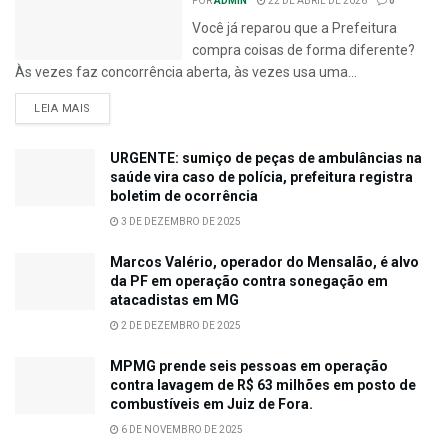
POR
ADMIN
22 DE ABRIL DE 2026
0
Você já reparou que a Prefeitura
compra coisas de forma diferente?
Às vezes faz concorrência aberta, às vezes usa uma...
LEIA MAIS
URGENTE: sumiço de peças de ambulâncias na
saúde vira caso de polícia, prefeitura registra
boletim de ocorrência
3 DE DEZEMBRO DE 2025
Marcos Valério, operador do Mensalão, é alvo
da PF em operação contra sonegação em
atacadistas em MG
2 DE DEZEMBRO DE 2025
MPMG prende seis pessoas em operação
contra lavagem de R$ 63 milhões em posto de
combustíveis em Juiz de Fora.
6 DE NOVEMBRO DE 2025