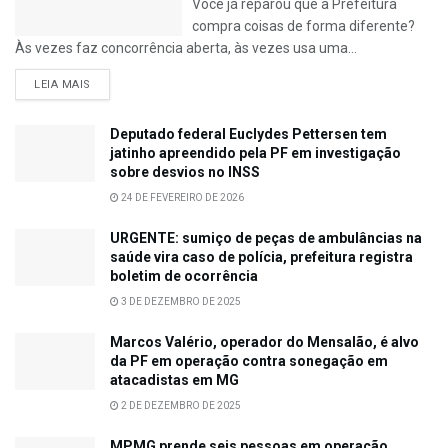
Você já reparou que a Prefeitura
compra coisas de forma diferente?
Às vezes faz concorrência aberta, às vezes usa uma...
LEIA MAIS
Deputado federal Euclydes Pettersen tem
jatinho apreendido pela PF em investigação
sobre desvios no INSS
24 DE FEVEREIRO DE 2026
URGENTE: sumiço de peças de ambulâncias na
saúde vira caso de polícia, prefeitura registra
boletim de ocorrência
3 DE DEZEMBRO DE 2025
Marcos Valério, operador do Mensalão, é alvo
da PF em operação contra sonegação em
atacadistas em MG
2 DE DEZEMBRO DE 2025
MPMG prende seis pessoas em operação