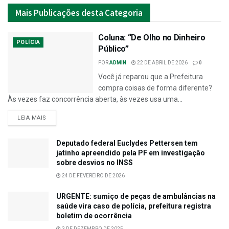
Mais
Publicações desta Categoria
Coluna: “De Olho no Dinheiro
POLÍCIA
Público”
POR
ADMIN
22 DE ABRIL DE 2026
0
Você já reparou que a Prefeitura
compra coisas de forma diferente?
Às vezes faz concorrência aberta, às vezes usa uma...
LEIA MAIS
Deputado federal Euclydes Pettersen tem
jatinho apreendido pela PF em investigação
sobre desvios no INSS
24 DE FEVEREIRO DE 2026
URGENTE: sumiço de peças de ambulâncias na
saúde vira caso de polícia, prefeitura registra
boletim de ocorrência
3 DE DEZEMBRO DE 2025