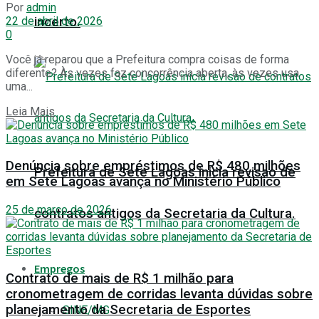
Por
admin
22 de abril de 2026
incerto.
0
Você já reparou que a Prefeitura compra coisas de forma
diferente? Às vezes faz concorrência aberta, às vezes usa
uma...
Details
Leia Mais
Denúncia sobre empréstimos de R$ 480 milhões
Prefeitura de Sete Lagoas inicia revisao de
em Sete Lagoas avança no Ministério Público
25 de março de 2026
contratos antigos da Secretaria da Cultura.
Empregos
Contrato de mais de R$ 1 milhão para
cronometragem de corridas levanta dúvidas sobre
planejamento da Secretaria de Esportes
SINE/MG