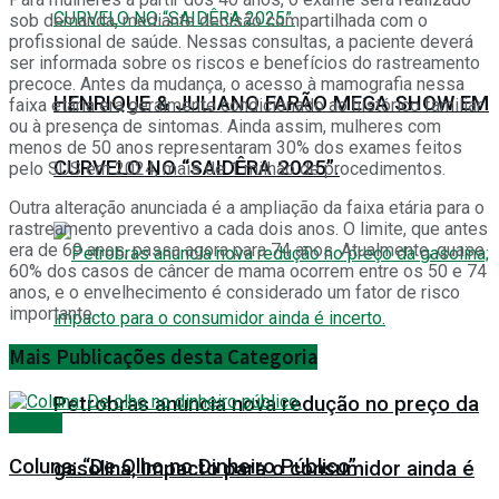
sob demanda, mediante decisão compartilhada com o
profissional de saúde. Nessas consultas, a paciente deverá
ser informada sobre os riscos e benefícios do rastreamento
precoce. Antes da mudança, o acesso à mamografia nessa
HENRIQUE & JULIANO FARÃO MEGA SHOW EM
faixa etária era geralmente condicionado ao histórico familiar
ou à presença de sintomas. Ainda assim, mulheres com
menos de 50 anos representaram 30% dos exames feitos
CURVELO NO “SAIDÊRA 2025”.
pelo SUS em 2024, mais de 1 milhão de procedimentos.
Outra alteração anunciada é a ampliação da faixa etária para o
rastreamento preventivo a cada dois anos. O limite, que antes
era de 69 anos, passa agora para 74 anos. Atualmente, quase
60% dos casos de câncer de mama ocorrem entre os 50 e 74
anos, e o envelhecimento é considerado um fator de risco
importante.
Mais
Publicações desta Categoria
Petrobras anuncia nova redução no preço da
Polícia
Coluna: “De Olho no Dinheiro Público”
gasolina; impacto para o consumidor ainda é