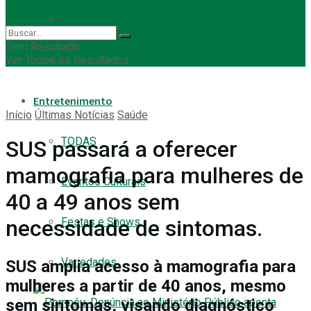
Empregos
Sem Resultado
Ver Todos os Resultados
Eleição Municipal
Entretenimento
Início
Últimas Notícias
Saúde
TODAS
SUS passará a oferecer
mamografia para mulheres de
Eventos Culturais
40 a 49 anos sem
Festas e Shows
necessidade de sintomas.
Variedades
SUS amplia acesso à mamografia para
mulheres a partir de 40 anos, mesmo
sem sintomas, visando diagnóstico