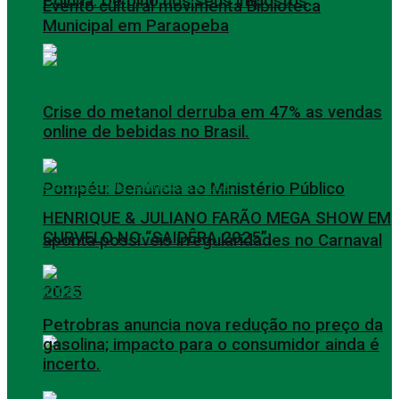
Coluna: De olho nos seus impostos
Evento cultural movimenta Biblioteca
Municipal em Paraopeba
Crise do metanol derruba em 47% as vendas
online de bebidas no Brasil.
Pompéu: Denúncia ao Ministério Público
HENRIQUE & JULIANO FARÃO MEGA SHOW EM
CURVELO NO “SAIDÊRA 2025”.
aponta possíveis irregularidades no Carnaval
2025
Petrobras anuncia nova redução no preço da
gasolina; impacto para o consumidor ainda é
incerto.