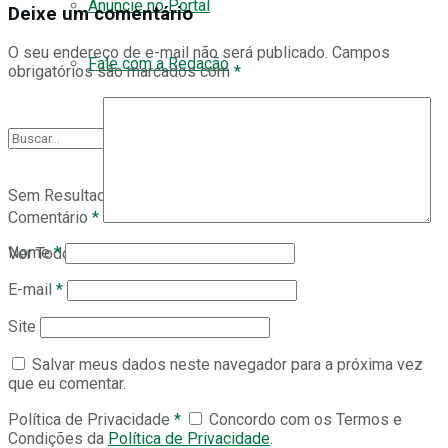
Anuncie no Portal
Deixe um comentário
O seu endereço de e-mail não será publicado.
Campos
Fale com a Redação
obrigatórios são marcados com
*
Sem Resultado
Comentário
*
Nome
*
Ver Todos os Resultados
E-mail
*
Site
Salvar meus dados neste navegador para a próxima vez
que eu comentar.
Política de Privacidade
*
Concordo com os Termos e
Condições da
Política de Privacidade
.