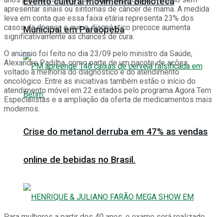
Evento cultural movimenta Biblioteca
apresentar sinais ou sintomas de câncer de mama. A medida
leva em conta que essa faixa etária representa 23% dos
casos da doença e que o diagnóstico precoce aumenta
Municipal em Paraopeba
significativamente as chances de cura.
O anúncio foi feito no dia 23/09 pelo ministro da Saúde,
Alexandre Padilha, como parte de um pacote de ações
voltado à melhoria do diagnóstico e do atendimento
oncológico. Entre as iniciativas também estão o início do
atendimento móvel em 22 estados pelo programa Agora Tem
Especialistas e a ampliação da oferta de medicamentos mais
modernos.
Crise do metanol derruba em 47% as vendas
online de bebidas no Brasil.
Para mulheres a partir dos 40 anos, o exame será realizado