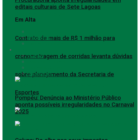
editais culturais de Sete Lagoas
Em Alta
Política
Contrato de mais de R$ 1 milhão para
Empregos
Eleição Municipal
Entretenimento
cronometragem de corridas levanta dúvidas
TODAS
Eventos Culturais
Festas e Shows
Variedades
sobre planejamento da Secretaria de
Esportes
Pompéu: Denúncia ao Ministério Público
aponta possíveis irregularidades no Carnaval
2025