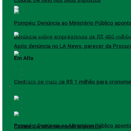
Coluna: De olho nos seus impostos
Pompéu: Denúncia ao Ministério Público aponta
Denúncia sobre empréstimos de R$ 480 milhõe
Após denúncia no LA News, parecer da Procurad
Em Alta
Política
Empregos
Eleição Municipal
Contrato de mais de R$ 1 milhão para cronome
Entretenimento
TODAS
Eventos Culturais
Festas e Shows
Variedades
Pompéu: Denúncia ao Ministério Público aponta
Coluna: De olho nos seus impostos