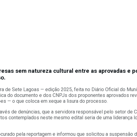
resas sem natureza cultural entre as aprovadas e po
o.
tura de Sete Lagoas — edição 2025, feita no Diário Oficial do Mu
écnica do documento e dos CNPJs dos proponentes aprovados rev
es — o que coloca em xeque a lisura do processo.
avés de denúncias, que a servidora responsável pelo setor de Cul
jetos contemplados neste mesmo edital seria de uma liderança l
rocurado pela reportagem e informou que solicitou a suspensão do