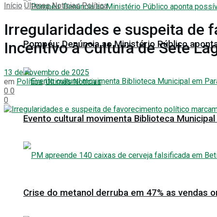
Início
Últimas Notícias
Política
Irregularidades e suspeita de 
Pompéu: Denúncia ao Ministério Público aponta
Incentivo à Cultura de Sete La
13 de novembro de 2025
em
Política
,
Últimas Notícias
0
0
0
Evento cultural movimenta Biblioteca Municip
Crise do metanol derruba em 47% as vendas onl