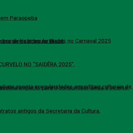
al em Paraopeba
 possíveis irregularidades no Carnaval 2025
ine de bebidas no Brasil.
URVELO NO “SAIDÊRA 2025”.
oria aponta irregularidades em editais culturais d
solina; impacto para o consumidor ainda é incerto.
tratos antigos da Secretaria da Cultura.