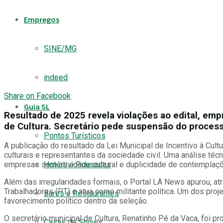
Empregos
SINE/MG
indeed
Share on Facebook
Guia SL
Resultado de 2025 revela violações ao edital, emp
de Cultura. Secretário pede suspensão do process
Pontos Turísticos
A publicação do resultado da Lei Municipal de Incentivo à Cul
culturais e representantes da sociedade civil. Uma análise t
Hotéis e Pousadas
empresas sem atividade cultural e duplicidade de contemplaçõ
Além das irregularidades formais, o Portal LA News apurou, atr
Trabalhadores (PT) e atua como militante política. Um dos pro
Bares e Restaurantes
favorecimento político dentro da seleção.
O secretário municipal de Cultura, Renatinho Pé da Vaca, foi p
Casas de Shows