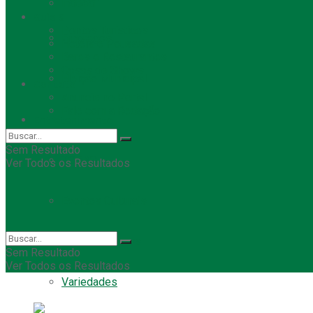
indeed
Guia SL
Pontos Turísticos
Empregos
Hotéis e Pousadas
Bares e Restaurantes
Casas de Shows
Eleição Municipal
Contato
Anuncie no Portal
Fale com a Redação
Entretenimento
Sem Resultado
TODAS
Ver Todos os Resultados
Eventos Culturais
Festas e Shows
Sem Resultado
Ver Todos os Resultados
Variedades