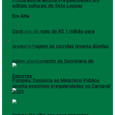
editais culturais de Sete Lagoas
Em Alta
Política
Contrato de mais de R$ 1 milhão para
Empregos
Eleição Municipal
Entretenimento
cronometragem de corridas levanta dúvidas
TODAS
Eventos Culturais
Festas e Shows
Variedades
sobre planejamento da Secretaria de
Esportes
Pompéu: Denúncia ao Ministério Público
aponta possíveis irregularidades no Carnaval
2025