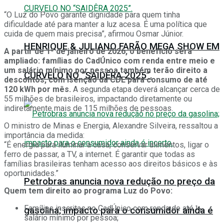
“O Luz do Povo garante dignidade para quem tinha
dificuldade até para manter a luz acesa. É uma política que
cuida de quem mais precisa”, afirmou Osmar Júnior.
HENRIQUE & JULIANO FARÃO MEGA SHOW EM
A partir de 1º de janeiro de 2026, o benefício será
ampliado: famílias do CadÚnico com renda entre meio e
um salário mínimo por pessoa também terão direito a
CURVELO NO “SAIDÊRA 2025”.
descontos, com isenção da CDE para consumo de até
120 kWh por mês.
A segunda etapa deverá alcançar cerca de
55 milhões de brasileiros, impactando diretamente ou
indiretamente mais de 115 milhões de pessoas.
O ministro de Minas e Energia, Alexandre Silveira, ressaltou a
importância da medida:
“É energia para iluminar a casa, conservar alimentos, ligar o
ferro de passar, a TV, a internet. É garantir que todas as
famílias brasileiras tenham acesso aos direitos básicos e às
oportunidades.”
Petrobras anuncia nova redução no preço da
Quem tem direito ao programa Luz do Povo:
Famílias inscritas no CadÚnico com renda de até ½
gasolina; impacto para o consumidor ainda é
salário mínimo por pessoa;