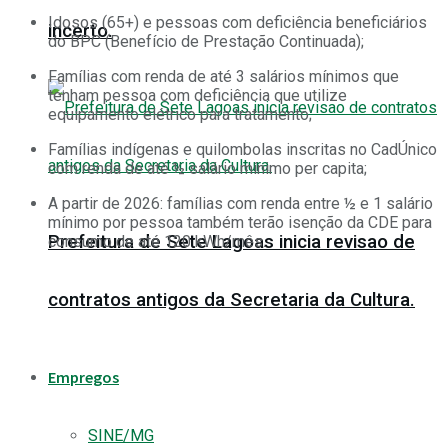
Idosos (65+) e pessoas com deficiência beneficiários
incerto.
do BPC (Benefício de Prestação Continuada);
Famílias com renda de até 3 salários mínimos que
tenham pessoa com deficiência que utilize
equipamento elétrico para tratamento;
Famílias indígenas e quilombolas inscritas no CadÚnico
com renda de até ½ salário mínimo per capita;
A partir de 2026: famílias com renda entre ½ e 1 salário
mínimo por pessoa também terão isenção da CDE para
Prefeitura de Sete Lagoas inicia revisao de
consumo de até 120 kWh/mês.
contratos antigos da Secretaria da Cultura.
Empregos
SINE/MG