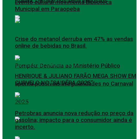
Coluna: De olho nos seus impostos
Evento cultural movimenta Biblioteca
Municipal em Paraopeba
Crise do metanol derruba em 47% as vendas
online de bebidas no Brasil.
Pompéu: Denúncia ao Ministério Público
HENRIQUE & JULIANO FARÃO MEGA SHOW EM
CURVELO NO “SAIDÊRA 2025”.
aponta possíveis irregularidades no Carnaval
2025
Petrobras anuncia nova redução no preço da
gasolina; impacto para o consumidor ainda é
incerto.