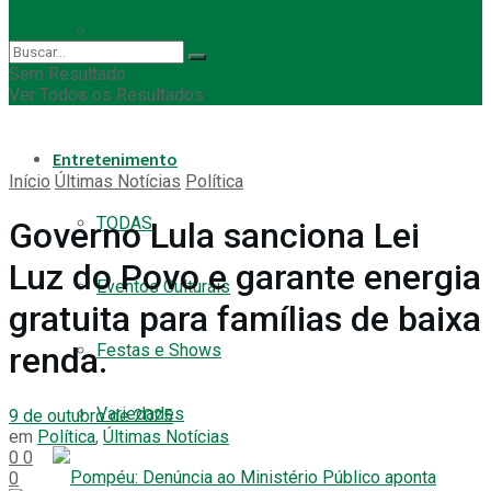
Empregos
Sem Resultado
Ver Todos os Resultados
Eleição Municipal
Entretenimento
Início
Últimas Notícias
Política
TODAS
Governo Lula sanciona Lei
Luz do Povo e garante energia
Eventos Culturais
gratuita para famílias de baixa
Festas e Shows
renda.
Variedades
9 de outubro de 2025
em
Política
,
Últimas Notícias
0
0
0