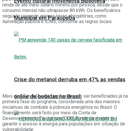
Evento cultural movimenta Biblioteca
renda de até meio salário mínimo por pessoa, desde que o
consumo mensal não ultrapasse 80 kWh. Os beneficiários
seguirão pagando apenas taxas obrigatórias, como
Municipal em Paraopeba
iluminação pública e ICMS, conforme as regras locais.
Crise do metanol derruba em 47% as vendas
Mais de 17 milhões de famílias devem ser beneficiadas já na
online de bebidas no Brasil.
primeira fase do programa, considerada uma das maiores
iniciativas de combate à pobreza energética no Brasil. O
financiamento será feito por meio da Conta de
Desenvolvimento Energético (CDE), fundo destinado a
garantir o acesso à energia para populações em situação de
vulnerabilidade.