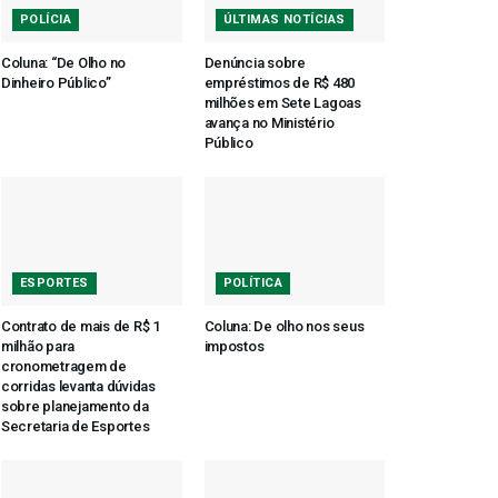
POLÍCIA
ÚLTIMAS NOTÍCIAS
Coluna: “De Olho no
Denúncia sobre
Dinheiro Público”
empréstimos de R$ 480
milhões em Sete Lagoas
avança no Ministério
Público
ESPORTES
POLÍTICA
Contrato de mais de R$ 1
Coluna: De olho nos seus
milhão para
impostos
cronometragem de
corridas levanta dúvidas
sobre planejamento da
Secretaria de Esportes