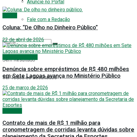
Anuncie no Portal
Polícia
Fale com a Redação
Coluna: “De Olho no Dinheiro Público”
22 de abril de 2026
Últimas Notícias
Sem Resultado
Denúncia sobre empréstimos de R$ 480 milhões
em Sete Lagoas avança no Ministério Público
Ver Todos os Resultados
25 de março de 2026
Esportes
Contrato de mais de R$ 1 milhão para
cronometragem de corridas levanta dúvidas sobre
planejamento da Secretaria de Esportes