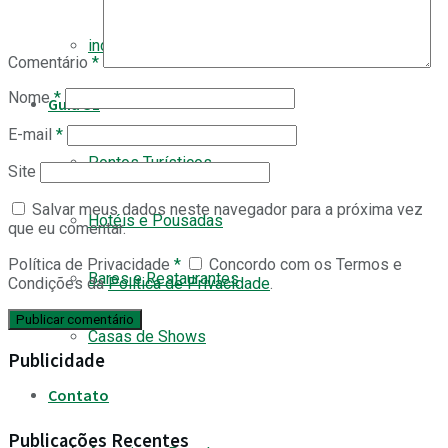
indeed
Comentário
*
Nome
*
Guia SL
E-mail
*
Pontos Turísticos
Site
Salvar meus dados neste navegador para a próxima vez
Hotéis e Pousadas
que eu comentar.
Política de Privacidade
*
Concordo com os Termos e
Bares e Restaurantes
Condições da
Política de Privacidade
.
Casas de Shows
Publicidade
Contato
Publicações Recentes