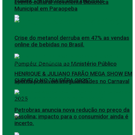
Coluna: De olho nos seus impostos
Evento cultural movimenta Biblioteca
Municipal em Paraopeba
Crise do metanol derruba em 47% as vendas
online de bebidas no Brasil.
Pompéu: Denúncia ao Ministério Público
HENRIQUE & JULIANO FARÃO MEGA SHOW EM
CURVELO NO “SAIDÊRA 2025”.
aponta possíveis irregularidades no Carnaval
2025
Petrobras anuncia nova redução no preço da
gasolina; impacto para o consumidor ainda é
incerto.