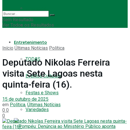
Empregos
Sem Resultado
Ver Todos os Resultados
Eleição Municipal
Entretenimento
Início
Últimas Notícias
Política
TODAS
Deputado Nikolas Ferreira
visita Sete Lagoas nesta
Eventos Culturais
quinta-feira (16).
Festas e Shows
15 de outubro de 2025
em
Política
,
Últimas Notícias
Variedades
0
0
0