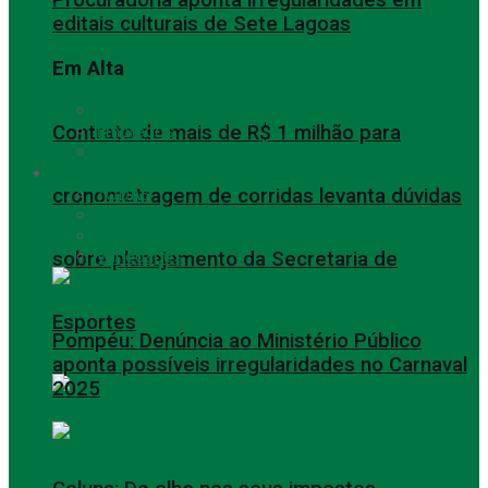
editais culturais de Sete Lagoas
Em Alta
Política
Contrato de mais de R$ 1 milhão para
Empregos
Eleição Municipal
Entretenimento
cronometragem de corridas levanta dúvidas
TODAS
Eventos Culturais
Festas e Shows
Variedades
sobre planejamento da Secretaria de
Esportes
Pompéu: Denúncia ao Ministério Público
aponta possíveis irregularidades no Carnaval
2025