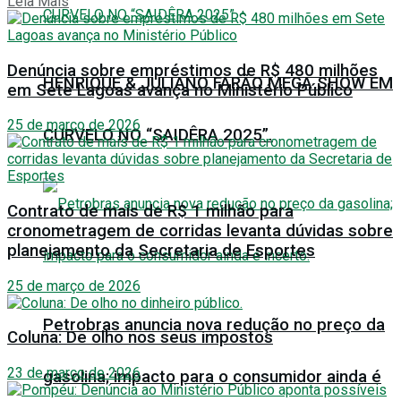
Details
Leia Mais
Denúncia sobre empréstimos de R$ 480 milhões
HENRIQUE & JULIANO FARÃO MEGA SHOW EM
em Sete Lagoas avança no Ministério Público
25 de março de 2026
CURVELO NO “SAIDÊRA 2025”.
Contrato de mais de R$ 1 milhão para
cronometragem de corridas levanta dúvidas sobre
planejamento da Secretaria de Esportes
25 de março de 2026
Petrobras anuncia nova redução no preço da
Coluna: De olho nos seus impostos
23 de março de 2026
gasolina; impacto para o consumidor ainda é