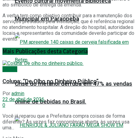
Evento cultural movimenta Biblioteca
ato simbólico de entrega da emenda.
A verba tem como objetivo contribuir para a manutenção dos
Municipal em Paraopeba
serviços prestados pela instituição, que é referência regional
no atendimento hospitalar. A direção do hospital, autoridades
locais e representantes da comunidade deverão participar do
evento.
Mais
Publicações desta Categoria
Polícia
Coluna: “De Olho no Dinheiro Público”
Crise do metanol derruba em 47% as vendas
Por
admin
22 de abril de 2026
online de bebidas no Brasil.
0
Você já reparou que a Prefeitura compra coisas de forma
diferente? Às vezes faz concorrência aberta, às vezes usa
uma...