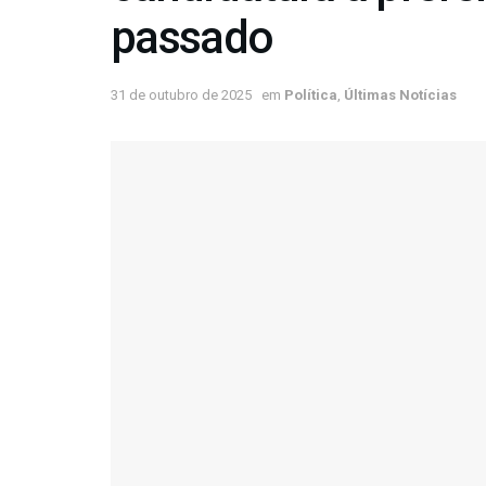
passado
31 de outubro de 2025
em
Política
,
Últimas Notícias