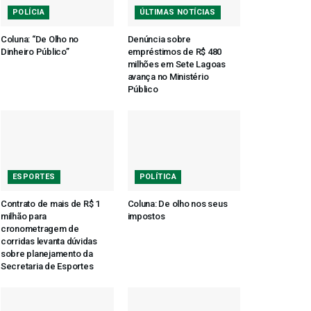
POLÍCIA
ÚLTIMAS NOTÍCIAS
Coluna: “De Olho no
Denúncia sobre
Dinheiro Público”
empréstimos de R$ 480
milhões em Sete Lagoas
avança no Ministério
Público
ESPORTES
POLÍTICA
Contrato de mais de R$ 1
Coluna: De olho nos seus
milhão para
impostos
cronometragem de
corridas levanta dúvidas
sobre planejamento da
Secretaria de Esportes