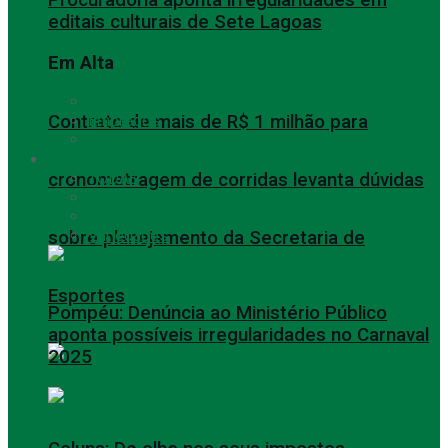
editais culturais de Sete Lagoas
Em Alta
Política
Contrato de mais de R$ 1 milhão para
Empregos
Eleição Municipal
Entretenimento
cronometragem de corridas levanta dúvidas
TODAS
Eventos Culturais
Festas e Shows
Variedades
sobre planejamento da Secretaria de
Esportes
Pompéu: Denúncia ao Ministério Público
aponta possíveis irregularidades no Carnaval
2025