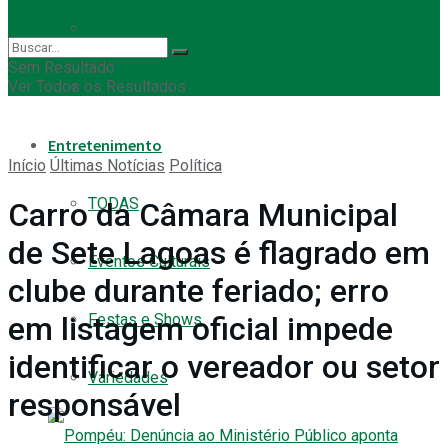
Empregos
Sem Resultado
Ver Todos os Resultados
Eleição Municipal
Entretenimento
Início
Últimas Notícias
Política
TODAS
Carro da Câmara Municipal
de Sete Lagoas é flagrado em
Eventos Culturais
clube durante feriado; erro
Festas e Shows
em listagem oficial impede
identificar o vereador ou setor
Variedades
responsável