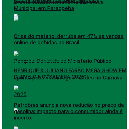
Coluna: De olho nos seus impostos
Evento cultural movimenta Biblioteca
Municipal em Paraopeba
Crise do metanol derruba em 47% as vendas
online de bebidas no Brasil.
Pompéu: Denúncia ao Ministério Público
HENRIQUE & JULIANO FARÃO MEGA SHOW EM
CURVELO NO “SAIDÊRA 2025”.
aponta possíveis irregularidades no Carnaval
2025
Petrobras anuncia nova redução no preço da
gasolina; impacto para o consumidor ainda é
incerto.