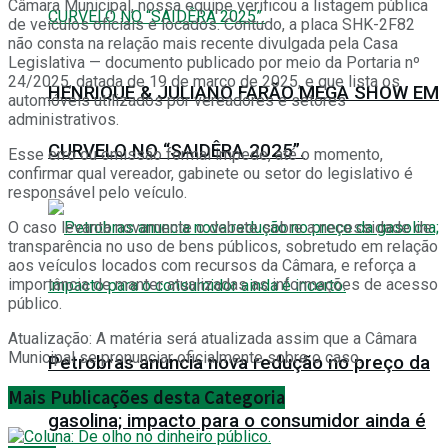
Câmara Municipal, nossa equipe verificou a listagem pública
de veículos oficiais e locados. Contudo, a placa SHK-2F82
não consta na relação mais recente divulgada pela Casa
Legislativa — documento publicado por meio da Portaria nº
24/2025, datada de 19 de março de 2025, e que lista os
HENRIQUE & JULIANO FARÃO MEGA SHOW EM
automóveis utilizados por vereadores e setores
administrativos.
CURVELO NO “SAIDÊRA 2025”.
Esse erro ou omissão formal impede, até o momento,
confirmar qual vereador, gabinete ou setor do legislativo é
responsável pelo veículo.
O caso levanta novamente o debate sobre a necessidade de
transparência no uso de bens públicos, sobretudo em relação
aos veículos locados com recursos da Câmara, e reforça a
importância de manter atualizadas as informações de acesso
público.
Atualização: A matéria será atualizada assim que a Câmara
Municipal se pronunciar oficialmente sobre o caso.
Petrobras anuncia nova redução no preço da
Mais
Publicações desta Categoria
gasolina; impacto para o consumidor ainda é