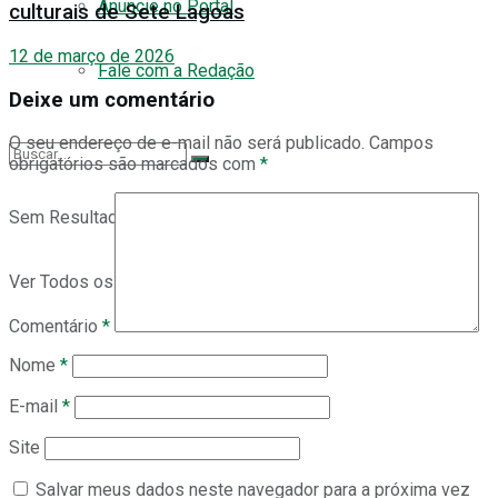
Anuncie no Portal
culturais de Sete Lagoas
12 de março de 2026
Fale com a Redação
Deixe um comentário
O seu endereço de e-mail não será publicado.
Campos
obrigatórios são marcados com
*
Sem Resultado
Ver Todos os Resultados
Comentário
*
Nome
*
E-mail
*
Site
Salvar meus dados neste navegador para a próxima vez