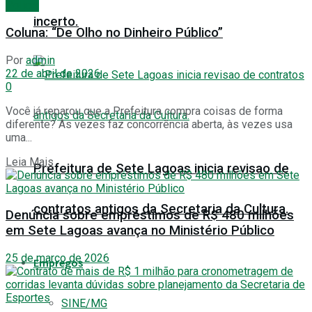
Polícia
incerto.
Coluna: “De Olho no Dinheiro Público”
Por
admin
22 de abril de 2026
0
Você já reparou que a Prefeitura compra coisas de forma
diferente? Às vezes faz concorrência aberta, às vezes usa
uma...
Details
Leia Mais
Prefeitura de Sete Lagoas inicia revisao de
contratos antigos da Secretaria da Cultura.
Denúncia sobre empréstimos de R$ 480 milhões
em Sete Lagoas avança no Ministério Público
25 de março de 2026
Empregos
SINE/MG