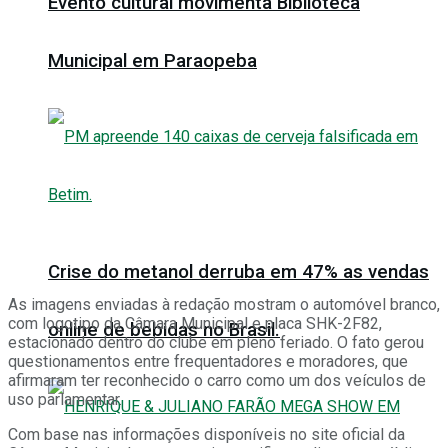
Evento cultural movimenta Biblioteca
Municipal em Paraopeba
Crise do metanol derruba em 47% as vendas
As imagens enviadas à redação mostram o automóvel branco,
com logotipo da Câmara Municipal e placa SHK-2F82,
online de bebidas no Brasil.
estacionado dentro do clube em pleno feriado. O fato gerou
questionamentos entre frequentadores e moradores, que
afirmaram ter reconhecido o carro como um dos veículos de
uso parlamentar.
Com base nas informações disponíveis no site oficial da