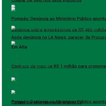
Coluna: De olho nos seus impostos
Pompéu: Denúncia ao Ministério Público aponta
Denúncia sobre empréstimos de R$ 480 milhõe
Após denúncia no LA News, parecer da Procurad
Em Alta
Política
Empregos
Eleição Municipal
Contrato de mais de R$ 1 milhão para cronome
Entretenimento
TODAS
Eventos Culturais
Festas e Shows
Variedades
Pompéu: Denúncia ao Ministério Público aponta
Coluna: De olho nos seus impostos