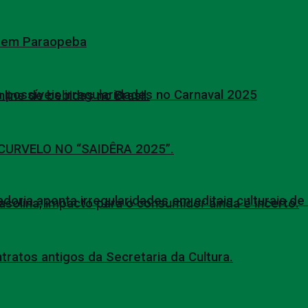
al em Paraopeba
 possíveis irregularidades no Carnaval 2025
ine de bebidas no Brasil.
URVELO NO “SAIDÊRA 2025”.
oria aponta irregularidades em editais culturais d
solina; impacto para o consumidor ainda é incerto.
tratos antigos da Secretaria da Cultura.