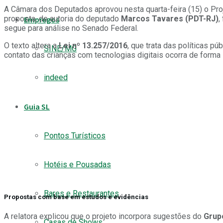
A Câmara dos Deputados aprovou nesta quarta-feira (15) o Pr
proposta, de autoria do deputado
Marcos Tavares (PDT-RJ)
,
Empregos
segue para análise no Senado Federal.
O texto altera a
Lei nº 13.257/2016
, que trata das políticas pú
SINE/MG
contato das crianças com tecnologias digitais ocorra de forma
indeed
Guia SL
Pontos Turísticos
Hotéis e Pousadas
Bares e Restaurantes
Propostas com base em estudos e evidências
A relatora explicou que o projeto incorpora sugestões do
Grup
Casas de Shows