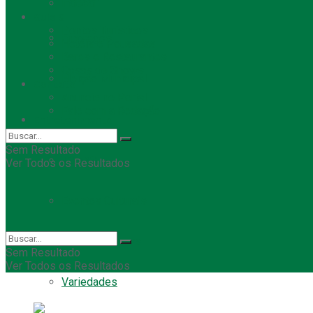
indeed
Guia SL
Pontos Turísticos
Empregos
Hotéis e Pousadas
Bares e Restaurantes
Casas de Shows
Eleição Municipal
Contato
Anuncie no Portal
Fale com a Redação
Entretenimento
Sem Resultado
TODAS
Ver Todos os Resultados
Eventos Culturais
Festas e Shows
Sem Resultado
Ver Todos os Resultados
Variedades