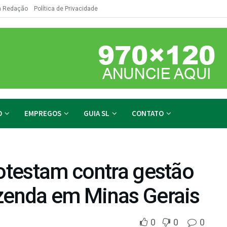
a Redação
Política de Privacidade
O
EMPREGOS
GUIA SL
CONTATO
rotestam contra gestão
azenda em Minas Gerais
0
0
0