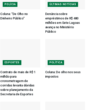
POLÍCIA
ÚLTIMAS NOTÍCIAS
Coluna: “De Olho no
Denúncia sobre
Dinheiro Público”
empréstimos de R$ 480
milhões em Sete Lagoas
avança no Ministério
Público
ESPORTES
POLÍTICA
Contrato de mais de R$ 1
Coluna: De olho nos seus
milhão para
impostos
cronometragem de
corridas levanta dúvidas
sobre planejamento da
Secretaria de Esportes