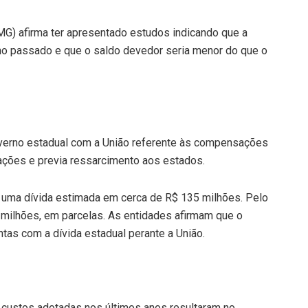
G) afirma ter apresentado estudos indicando que a
os no passado e que o saldo devedor seria menor do que o
governo estadual com a União referente às compensações
ações e previa ressarcimento aos estados.
 uma dívida estimada em cerca de R$ 135 milhões. Pelo
milhões, em parcelas. As entidades afirmam que o
ntas com a dívida estadual perante a União.
custos adotadas nos últimos anos resultaram no